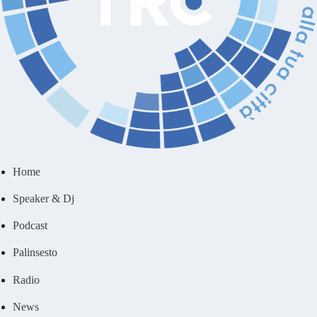
Home
Speaker & Dj
Podcast
Palinsesto
Radio
News