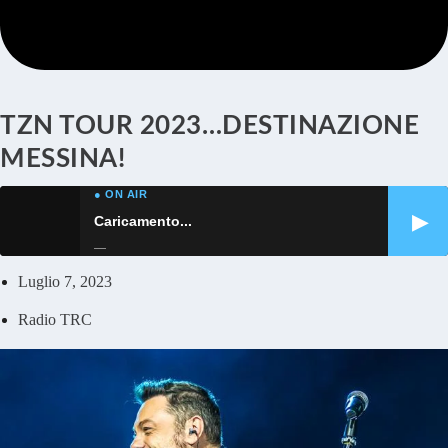
TZN TOUR 2023…DESTINAZIONE
MESSINA!
● ON AIR
▶
Caricamento...
—
Luglio 7, 2023
Radio TRC