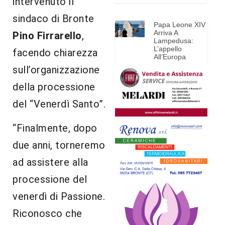
intervenuto il
sindaco di Bronte
Papa Leone XIV
Arriva A
Pino Firrarello
,
Lampedusa:
L’appello
facendo chiarezza
All’Europa
sull’organizzazione
della processione
del “Venerdì Santo”.
“Finalmente, dopo
due anni, torneremo
ad assistere alla
processione del
venerdì di Passione.
Riconosco che