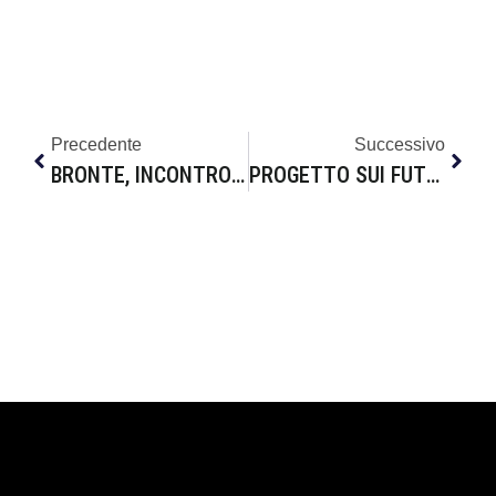
Precedente
Successivo
BRONTE, INCONTRO PER PARLARE DI MOBILITA’
PROGETTO SUI FUTURI GEOMETRI, IMPORTANTE SUCCESSO DEL “BENEDETTO RADICE” DI BRONTE