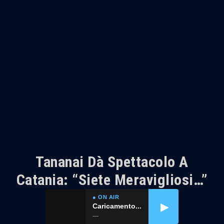
Tananai Dà Spettacolo A
Catania: “Siete Meravigliosi…”
● ON AIR
▶
Caricamento...
—