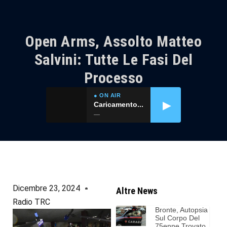
Open Arms, Assolto Matteo
Salvini: Tutte Le Fasi Del
Processo
● ON AIR
▶
Caricamento...
—
Dicembre 23, 2024
Altre News
Radio TRC
Bronte, Autopsia
Sul Corpo Del
75enne Trovato