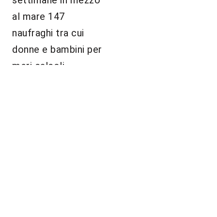
settimane in mezzo
al mare 147
naufraghi tra cui
donne e bambini per
meri calcoli
elettorali”.
Realizzato da Alex
Lembo
Foto: lapresse