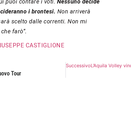
ui puoi contare i voti.
Nessuno decide
ecideranno i brontesi.
Non arriverà
sarà scelto dalle correnti. Non mi
 che farò”.
GIUSEPPE CASTIGLIONE
Successivo
L’Aquila Volley vin
uovo Tour