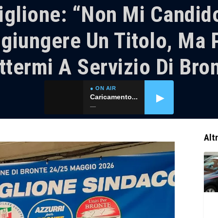
iglione: “Non Mi Candid
giungere Un Titolo, Ma 
termi A Servizio Di Bro
● ON AIR
▶
Caricamento...
—
Alt