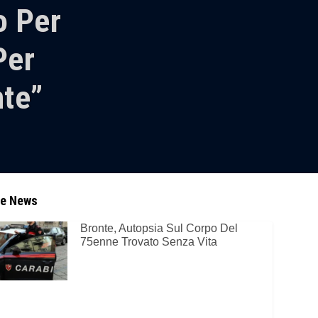
o Per
Per
nte”
re News
Bronte, Autopsia Sul Corpo Del
75enne Trovato Senza Vita